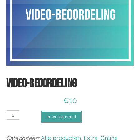
VIDEO-BEOORDELING
€
10
Video-
In winkelmand
beoordeling
aantal
Categorieën:
Alle producten
,
Extra
,
Online