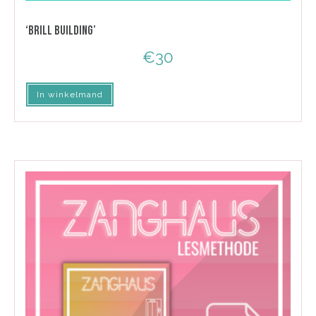
‘BRILL BUILDING’
€
30
In winkelmand