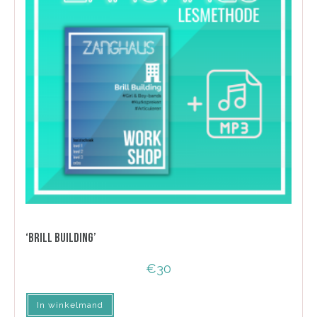
‘BRILL BUILDING’
€
30
In winkelmand