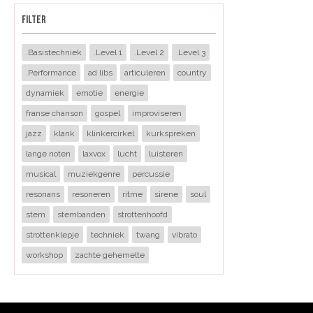
FILTER
.Basistechniek
.Level 1
.Level 2
.Level 3
.Performance
ad libs
articuleren
country
dynamiek
emotie
energie
franse chanson
gospel
improviseren
jazz
klank
klinkercirkel
kurkspreken
lange noten
laxvox
lucht
luisteren
musical
muziekgenre
percussie
resonans
resoneren
ritme
sirene
soul
stem
stembanden
strottenhoofd
strottenklepje
techniek
twang
vibrato
workshop
zachte gehemelte